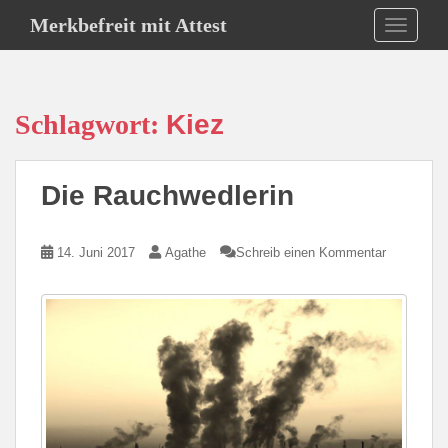
S
Merkbefreit mit Attest
TOGGLE
k
i
p
t
Schlagwort:
Kiez
o
m
a
Die Rauchwedlerin
i
n
c
14. Juni 2017
Agathe
Schreib einen Kommentar
o
n
t
e
n
t