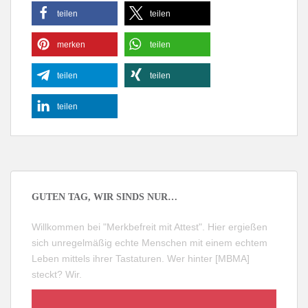
teilen
teilen
merken
teilen
teilen
teilen
teilen
GUTEN TAG, WIR SINDS NUR…
Willkommen bei "Merkbefreit mit Attest". Hier ergießen
sich unregelmäßig echte Menschen mit einem echtem
Leben mittels ihrer Tastaturen. Wer hinter [MBMA]
steckt?
Wir
.