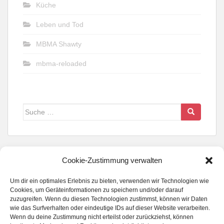
Küche
Leben und Tod
MBMA Shawty
mbma-reloaded
Suche
nach:
Cookie-Zustimmung verwalten
Um dir ein optimales Erlebnis zu bieten, verwenden wir Technologien wie
Cookies, um Geräteinformationen zu speichern und/oder darauf
FOLGE UNS WENN DU KANNST...
zuzugreifen. Wenn du diesen Technologien zustimmst, können wir Daten
wie das Surfverhalten oder eindeutige IDs auf dieser Website verarbeiten.
Wenn du deine Zustimmung nicht erteilst oder zurückziehst, können