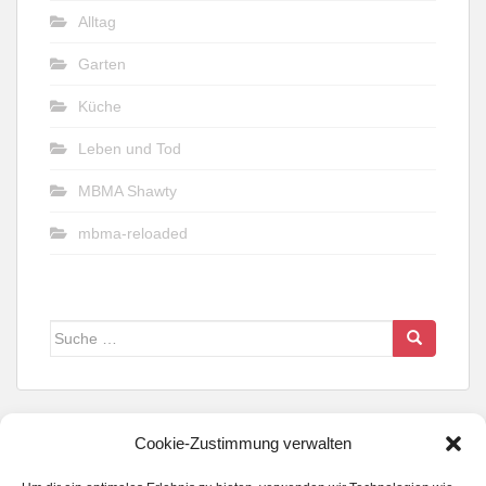
Alltag
Garten
Küche
Leben und Tod
MBMA Shawty
mbma-reloaded
Suche
nach:
Cookie-Zustimmung verwalten