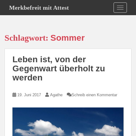
S
Merkbefreit mit Attest
TOGGLE
k
i
p
t
Schlagwort:
Sommer
o
m
a
Leben ist, von der
i
n
Gegenwart überholt zu
c
werden
o
n
t
19. Juni 2017
Agathe
Schreib einen Kommentar
e
n
t