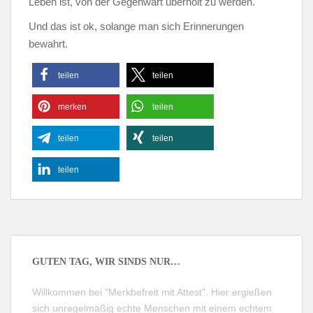
Leben ist, von der Gegenwart überholt zu werden.
Und das ist ok, solange man sich Erinnerungen
bewahrt.
teilen
teilen
merken
teilen
teilen
teilen
teilen
GUTEN TAG, WIR SINDS NUR…
Willkommen bei "Merkbefreit mit Attest". Hier ergießen
sich unregelmäßig echte Menschen mit einem echtem