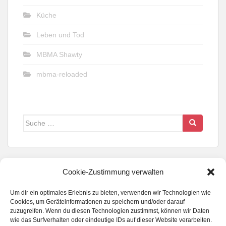
Küche
Leben und Tod
MBMA Shawty
mbma-reloaded
Suche
nach:
Cookie-Zustimmung verwalten
Um dir ein optimales Erlebnis zu bieten, verwenden wir Technologien wie
FOLGE UNS WENN DU KANNST...
Cookies, um Geräteinformationen zu speichern und/oder darauf
zuzugreifen. Wenn du diesen Technologien zustimmst, können wir Daten
wie das Surfverhalten oder eindeutige IDs auf dieser Website verarbeiten.