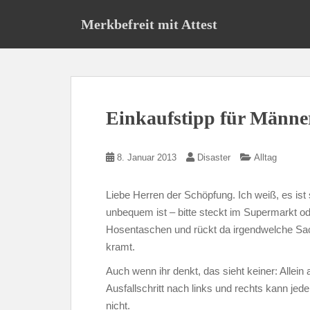
S
Merkbefreit mit Attest
k
i
p
t
o
m
Einkaufstipp für Männe
a
i
n
8. Januar 2013
Disaster
Alltag
c
o
Liebe Herren der Schöpfung. Ich weiß, es is
n
unbequem ist – bitte steckt im Supermarkt od
t
Hosentaschen und rückt da irgendwelche Sac
e
n
kramt.
t
Auch wenn ihr denkt, das sieht keiner: Allei
Ausfallschritt nach links und rechts kann jede
nicht.