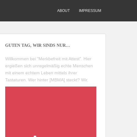
ABOUT
IMPRESSUM
GUTEN TAG, WIR SINDS NUR…
Willkommen bei "Merkbefreit mit Attest". Hier
ergießen sich unregelmäßig echte Menschen
mit einem echtem Leben mittels ihrer
Tastaturen. Wer hinter [MBMA] steckt?
Wir
.