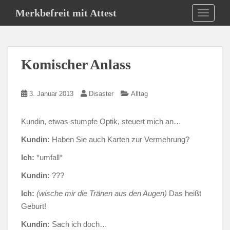
S
Merkbefreit mit Attest
TOGGLE
k
i
p
t
Komischer Anlass
o
m
a
3. Januar 2013
Disaster
Alltag
i
n
Kundin, etwas stumpfe Optik, steuert mich an…
c
o
Kundin:
Haben Sie auch Karten zur Vermehrung?
n
Ich:
*umfall*
t
e
Kundin:
???
n
Ich:
(wische mir die Tränen aus den Augen)
Das heißt
t
Geburt!
Kundin:
Sach ich doch…