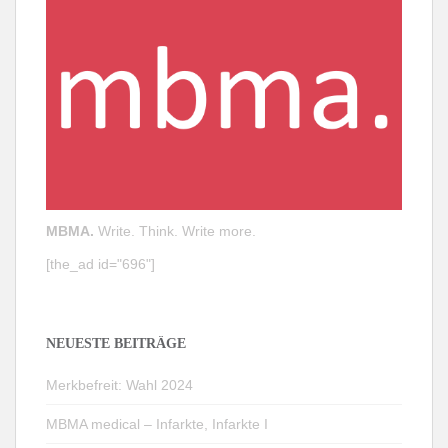
MBMA.
Write. Think. Write more.
[the_ad id="696"]
NEUESTE BEITRÄGE
Merkbefreit: Wahl 2024
MBMA medical – Infarkte, Infarkte I