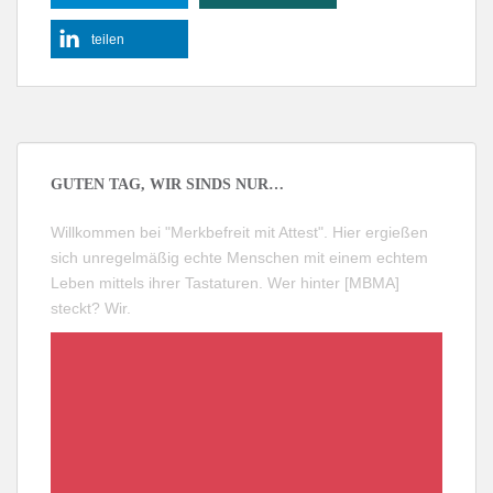
teilen
GUTEN TAG, WIR SINDS NUR…
Willkommen bei "Merkbefreit mit Attest". Hier ergießen
sich unregelmäßig echte Menschen mit einem echtem
Leben mittels ihrer Tastaturen. Wer hinter [MBMA]
steckt?
Wir
.