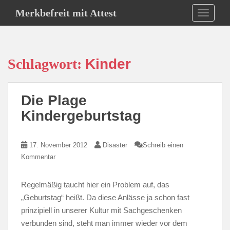
S
Merkbefreit mit Attest
TOGGLE
k
i
p
t
Schlagwort:
Kinder
o
m
a
Die Plage
i
n
Kindergeburtstag
c
o
17. November 2012
Disaster
Schreib einen
n
Kommentar
t
e
n
Regelmäßig taucht hier ein Problem auf, das
t
„Geburtstag“ heißt. Da diese Anlässe ja schon fast
prinzipiell in unserer Kultur mit Sachgeschenken
verbunden sind, steht man immer wieder vor dem