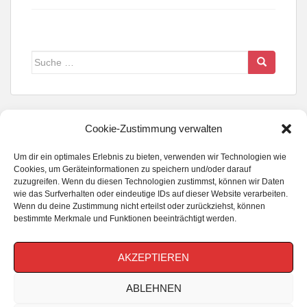
Suche
nach:
Cookie-Zustimmung verwalten
Um dir ein optimales Erlebnis zu bieten, verwenden wir Technologien wie
FOLGE UNS WENN DU KANNST...
Cookies, um Geräteinformationen zu speichern und/oder darauf
zuzugreifen. Wenn du diesen Technologien zustimmst, können wir Daten
wie das Surfverhalten oder eindeutige IDs auf dieser Website verarbeiten.
Wenn du deine Zustimmung nicht erteilst oder zurückziehst, können
bestimmte Merkmale und Funktionen beeinträchtigt werden.
AKZEPTIEREN
ABLEHNEN
MBMA?
DATENSCHUTZERKLÄRUNG
IMPRESSUM