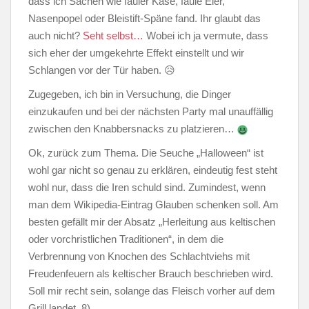
dass ich Sachen wie fauler Käse, faule Eier,
Nasenpopel oder Bleistift-Späne fand. Ihr glaubt das
auch nicht?
Seht selbst…
Wobei ich ja vermute, dass
sich eher der umgekehrte Effekt einstellt und wir
Schlangen vor der Tür haben. 😥
Zugegeben, ich bin in Versuchung, die Dinger
einzukaufen und bei der nächsten Party mal unauffällig
zwischen den Knabbersnacks zu platzieren…
Ok, zurück zum Thema. Die Seuche „Halloween“ ist
wohl gar nicht so genau zu erklären, eindeutig fest steht
wohl nur, dass die Iren schuld sind. Zumindest, wenn
man dem Wikipedia-Eintrag Glauben schenken soll. Am
besten gefällt mir der Absatz „Herleitung aus keltischen
oder vorchristlichen Traditionen“, in dem die
Verbrennung von Knochen des Schlachtviehs mit
Freudenfeuern als keltischer Brauch beschrieben wird.
Soll mir recht sein, solange das Fleisch vorher auf dem
Grill landet. 8)