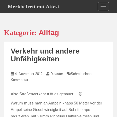
S
Merkbefreit mit Attest
TOGGLE
k
i
p
t
Kategorie:
Alltag
o
m
a
Verkehr und andere
i
n
Unfähigkeiten
c
o
4. November 2012
Disaster
Schreib einen
n
Kommentar
t
e
n
Also Straßenverkehr trifft es genauer… 😉
t
Warum muss man an Ampeln knapp 50 Meter vor der
Ampel seine Geschwindigkeit auf Schritttempo
reduzieren, mit 3 km/h Richtung Haltelinie rollen und