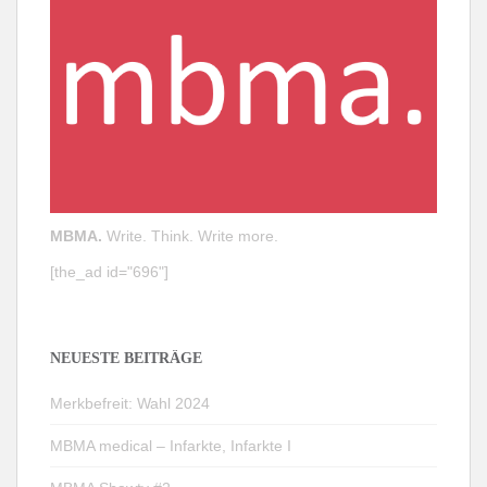
MBMA.
Write. Think. Write more.
[the_ad id="696"]
NEUESTE BEITRÄGE
Merkbefreit: Wahl 2024
MBMA medical – Infarkte, Infarkte I