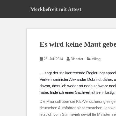
S
Merkbefreit mit Attest
k
i
p
t
o
m
Es wird keine Maut ge
a
i
n
28. Juli 2014
Disaster
Alltag
c
o
….sagt der stellvertretende Regierungsspre
n
Verkehrsminister Alexander Dobrindt daher, u
t
davon, dass ich weder rot noch schwarz noch
e
n
habe, finde ich einen Sachverhalt sehr lustig:
t
Die Mau soll über die Kfz-Versicherung eing
deutschen Autofahrer nicht entstehen. Ich weiß
letztlich vom Stimmvieh gewählte Minister se