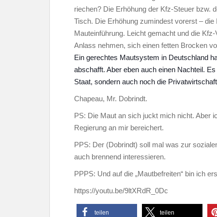
riechen? Die Erhöhung der Kfz-Steuer bzw. d
Tisch. Die Erhöhung zumindest vorerst – die H
Mauteinführung. Leicht gemacht und die Kfz
Anlass nehmen, sich einen fetten Brocken v
Ein gerechtes Mautsystem in Deutschland hat
abschafft. Aber eben auch einen Nachteil. Es 
Staat, sondern auch noch die Privatwirtschaf
Chapeau, Mr. Dobrindt.
PS: Die Maut an sich juckt mich nicht. Aber i
Regierung an mir bereichert.
PPS: Der (Dobrindt) soll mal was zur sozia
auch brennend interessieren.
PPPS: Und auf die „Mautbefreiten“ bin ich ers
https://youtu.be/9ltXRdR_0Dc
teilen
teilen