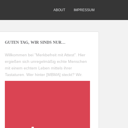
ABOUT
IMPRESSUM
GUTEN TAG, WIR SINDS NUR…
Willkommen bei "Merkbefreit mit Attest". Hier
ergießen sich unregelmäßig echte Menschen
mit einem echtem Leben mittels ihrer
Tastaturen. Wer hinter [MBMA] steckt?
Wir
.