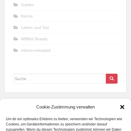
Garten
Küche
Leben und Tod
MBMA Shawty
mbma-reloaded
Suche
nach:
Cookie-Zustimmung verwalten
Um dir ein optimales Erlebnis zu bieten, verwenden wir Technologien wie
FOLGE UNS WENN DU KANNST...
Cookies, um Geräteinformationen zu speichern und/oder darauf
zuzugreifen. Wenn du diesen Technologien zustimmst, können wir Daten