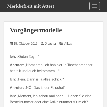
S
Merkbefreit mit Attest
TOGGLE
k
i
p
t
Vorgängermodelle
o
m
a
15. Oktober 2013
Disaster
Alltag
i
n
Ich:
„Guten Tag…“
c
o
Anrufer:
„Hörnsema, ich hab hier ´n Taschenrechner
n
bestellt und auch bekommen…“
t
Ich:
„Fein. Dann is ja alles schick.“
e
n
Anrufer:
„NÖ! Das is der Falsche!“
t
Ich:
„Moment, ich schau mal nach… Haben Sie eine
Bestellnummer oder eine Artikelnummer für mich?“