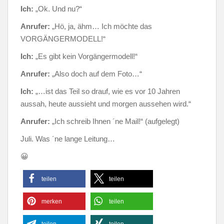
Ich:
„Ok. Und nu?“
Anrufer:
„Hö, ja, ähm… Ich möchte das
VORGÄNGERMODELL!“
Ich:
„Es gibt kein Vorgängermodell!“
Anrufer:
„Also doch auf dem Foto…“
Ich:
„…ist das Teil so drauf, wie es vor 10 Jahren
aussah, heute aussieht und morgen aussehen wird.“
Anrufer:
„Ich schreib Ihnen ´ne Mail!“ (aufgelegt)
Juli. Was ´ne lange Leitung…
😀
teilen
teilen
merken
teilen